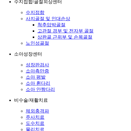
수지접합/골절외상센터
수지접합
사지골절 및 인대손상
척추압박골절
고관절 경부 및 전자부 골절
상완골 근위부 및 손목골절
노인성골절
소아성장센터
성장판검사
소아측만증
소아 평발
소아 휜다리
소아 안짱다리
비수술/재활치료
체외충격파
주사치료
도수치료
물리치료