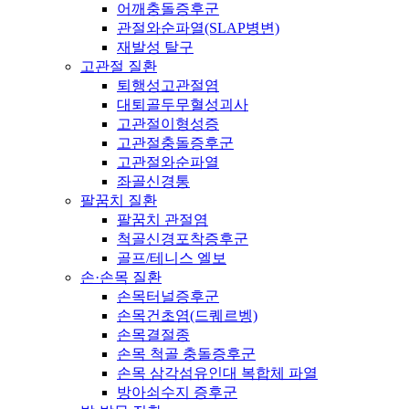
어깨충돌증후군
관절와순파열(SLAP병변)
재발성 탈구
고관절 질환
퇴행성고관절염
대퇴골두무혈성괴사
고관절이형성증
고관절충돌증후군
고관절와순파열
좌골신경통
팔꿈치 질환
팔꿈치 관절염
척골신경포착증후군
골프/테니스 엘보
손·손목 질환
손목터널증후군
손목건초염(드퀘르벵)
손목결절종
손목 척골 충돌증후군
손목 삼각섬유인대 복합체 파열
방아쇠수지 증후군