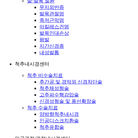
발·발목 질환
무지외반증
발목관절염
족저근막염
아킬레스건염
발목인대손상
평발
지간신경종
내성발톱
척추내시경센터
척추 비수술치료
추간공 및 경막외 신경차단술
척추체성형술
고주파수핵감압술
신경성형술 및 풍선확장술
척추 수술치료
양방향척추내시경
인공디스크치환술
척추유합술