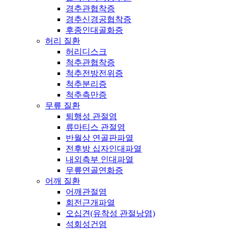
경추관협착증
경추신경공협착증
후종인대골화증
허리 질환
허리디스크
척추관협착증
척추전방전위증
척추분리증
척추측만증
무릎 질환
퇴행성 관절염
류마티스 관절염
반월상 연골판파열
전후방 십자인대파열
내외측부 인대파열
무릎연골연화증
어깨 질환
어깨관절염
회전근개파열
오십견(유착성 관절낭염)
석회성건염