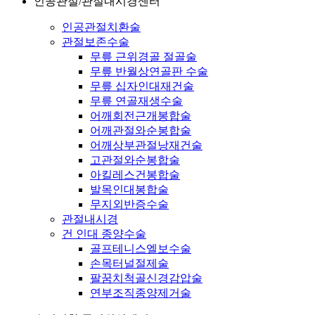
인공관절/관절내시경센터
인공관절치환술
관절보존수술
무릎 근위경골 절골술
무릎 반월상연골판 수술
무릎 십자인대재건술
무릎 연골재생수술
어깨회전근개봉합술
어깨관절와순봉합술
어깨상부관절낭재건술
고관절와순봉합술
아킬레스건봉합술
발목인대봉합술
무지외반증수술
관절내시경
건 인대 종양수술
골프테니스엘보수술
손목터널절제술
팔꿈치척골신경감압술
연부조직종양제거술