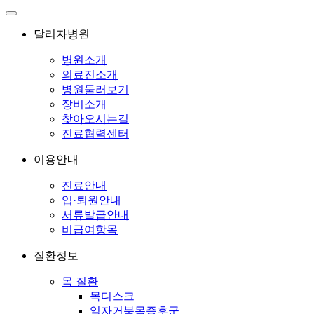
달리자병원
병원소개
의료진소개
병원둘러보기
장비소개
찾아오시는길
진료협력센터
이용안내
진료안내
입·퇴원안내
서류발급안내
비급여항목
질환정보
목 질환
목디스크
일자거북목증후군