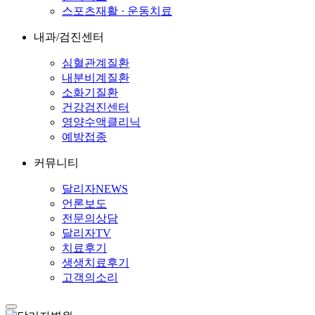
스포츠재활 · 운동치료
내과/검진센터
심혈관계질환
내분비계질환
소화기질환
건강검진센터
영양수액클리닉
예방접종
커뮤니티
달리자NEWS
언론보도
전문의상담
달리자TV
치료후기
생생치료후기
고객의소리