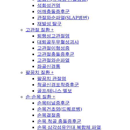
석회성건염
어깨충돌증후군
관절와순파열(SLAP병변)
재발성 탈구
고관절 질환
+
퇴행성고관절염
대퇴골두무혈성괴사
고관절이형성증
고관절충돌증후군
고관절와순파열
좌골신경통
팔꿈치 질환
+
팔꿈치 관절염
척골신경포착증후군
골프/테니스 엘보
손·손목 질환
+
손목터널증후군
손목건초염(드퀘르벵)
손목결절종
손목 척골 충돌증후군
손목 삼각섬유인대 복합체 파열