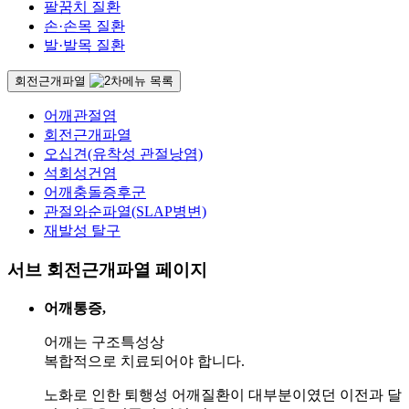
팔꿈치 질환
손·손목 질환
발·발목 질환
회전근개파열
어깨관절염
회전근개파열
오십견(유착성 관절낭염)
석회성건염
어깨충돌증후군
관절와순파열(SLAP병변)
재발성 탈구
서브 회전근개파열 페이지
어깨통증,
어깨는 구조특성상
복합적으로 치료되어야 합니다.
노화로 인한 퇴행성 어깨질환이 대부분이였던 이전과 달