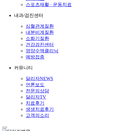
스포츠재활 · 운동치료
내과/검진센터
심혈관계질환
내분비계질환
소화기질환
건강검진센터
영양수액클리닉
예방접종
커뮤니티
달리자NEWS
언론보도
전문의상담
달리자TV
치료후기
생생치료후기
고객의소리