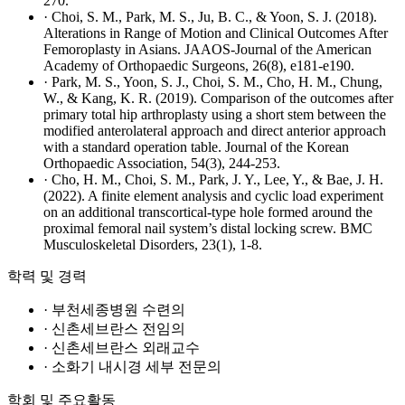
270.
· Choi, S. M., Park, M. S., Ju, B. C., & Yoon, S. J. (2018).
Alterations in Range of Motion and Clinical Outcomes After
Femoroplasty in Asians. JAAOS-Journal of the American
Academy of Orthopaedic Surgeons, 26(8), e181-e190.
· Park, M. S., Yoon, S. J., Choi, S. M., Cho, H. M., Chung,
W., & Kang, K. R. (2019). Comparison of the outcomes after
primary total hip arthroplasty using a short stem between the
modified anterolateral approach and direct anterior approach
with a standard operation table. Journal of the Korean
Orthopaedic Association, 54(3), 244-253.
· Cho, H. M., Choi, S. M., Park, J. Y., Lee, Y., & Bae, J. H.
(2022). A finite element analysis and cyclic load experiment
on an additional transcortical-type hole formed around the
proximal femoral nail system’s distal locking screw. BMC
Musculoskeletal Disorders, 23(1), 1-8.
학력 및 경력
· 부천세종병원 수련의
· 신촌세브란스 전임의
· 신촌세브란스 외래교수
· 소화기 내시경 세부 전문의
학회 및 주요활동