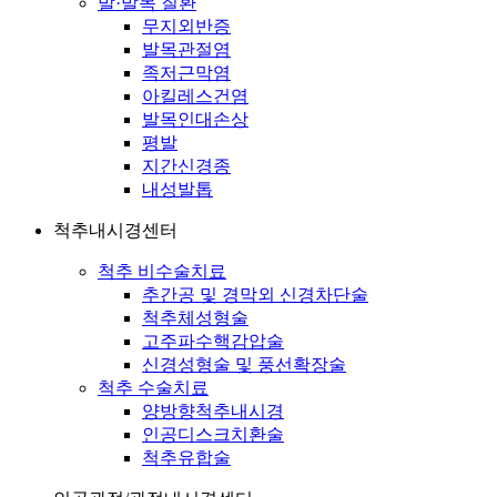
발·발목 질환
무지외반증
발목관절염
족저근막염
아킬레스건염
발목인대손상
평발
지간신경종
내성발톱
척추내시경센터
척추 비수술치료
추간공 및 경막외 신경차단술
척추체성형술
고주파수핵감압술
신경성형술 및 풍선확장술
척추 수술치료
양방향척추내시경
인공디스크치환술
척추유합술