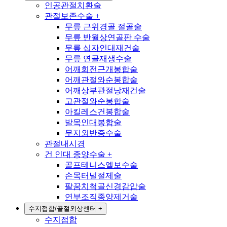
인공관절치환술
관절보존수술
+
무릎 근위경골 절골술
무릎 반월상연골판 수술
무릎 십자인대재건술
무릎 연골재생수술
어깨회전근개봉합술
어깨관절와순봉합술
어깨상부관절낭재건술
고관절와순봉합술
아킬레스건봉합술
발목인대봉합술
무지외반증수술
관절내시경
건 인대 종양수술
+
골프테니스엘보수술
손목터널절제술
팔꿈치척골신경감압술
연부조직종양제거술
수지접합/골절외상센터
+
수지접합