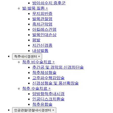
방아쇠수지 증후군
발·발목 질환
+
무지외반증
발목관절염
족저근막염
아킬레스건염
발목인대손상
평발
지간신경종
내성발톱
척추내시경센터
+
척추 비수술치료
+
추간공 및 경막외 신경차단술
척추체성형술
고주파수핵감압술
신경성형술 및 풍선확장술
척추 수술치료
+
양방향척추내시경
인공디스크치환술
척추유합술
인공관절/관절내시경센터
+