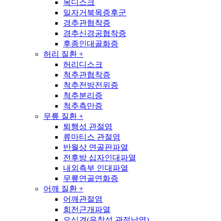
목디스크
일자거북목증후군
경추관협착증
경추신경공협착증
후종인대골화증
허리 질환
+
허리디스크
척추관협착증
척추전방전위증
척추분리증
척추측만증
무릎 질환
+
퇴행성 관절염
류마티스 관절염
반월상 연골판파열
전후방 십자인대파열
내외측부 인대파열
무릎연골연화증
어깨 질환
+
어깨관절염
회전근개파열
오십견(유착성 관절낭염)