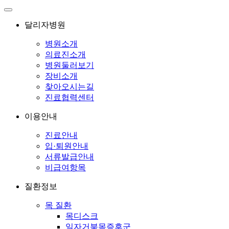
달리자병원
병원소개
의료진소개
병원둘러보기
장비소개
찾아오시는길
진료협력센터
이용안내
진료안내
입·퇴원안내
서류발급안내
비급여항목
질환정보
목 질환
목디스크
일자거북목증후군