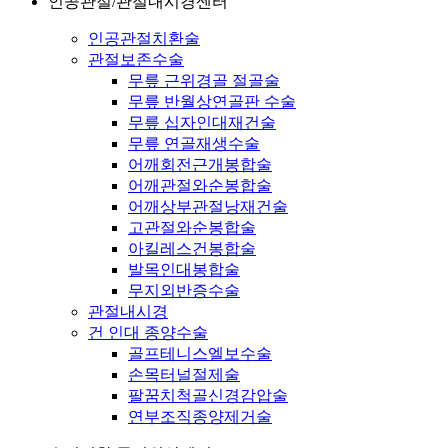
인공관절/관절내시경센터
인공관절치환술
관절보존수술
무릎 근위경골 절골술
무릎 반월상연골판 수술
무릎 십자인대재건술
무릎 연골재생수술
어깨회전근개봉합술
어깨관절와순봉합술
어깨상부관절낭재건술
고관절와순봉합술
아킬레스건봉합술
발목인대봉합술
무지외반증수술
관절내시경
건 인대 종양수술
골프테니스엘보수술
손목터널절제술
팔꿈치척골신경감압술
연부조직종양제거술