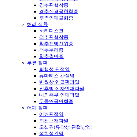
경추관협착증
경추신경공협착증
후종인대골화증
허리 질환
허리디스크
척추관협착증
척추전방전위증
척추분리증
척추측만증
무릎 질환
퇴행성 관절염
류마티스 관절염
반월상 연골판파열
전후방 십자인대파열
내외측부 인대파열
무릎연골연화증
어깨 질환
어깨관절염
회전근개파열
오십견(유착성 관절낭염)
석회성건염