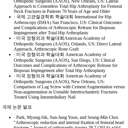
Orthopedic Surgeons (AAOS), New Orleans, US: Lateral
Approach to Cementless Total Hip Arthroplasty for Femoral
Neck Fractures in Patients 70 Years of Age and Older
· 국제 고관절경학회 학술대회 International for Hip
Arthroscopy (ISHA) San Francisco, US: Clinical Outcomes
and Complications of Arthroscopic Release for Iliopsoas
Impingement after Total Hip Arthroplasty
· 미국 정형외과 학술대회American Academy of
Orthopedic Surgeons (AAOS), Orlando, US: Direct Lateral
Approach, Arthroscopic Bone Graft
· 미국 정형외과 학술대회 American Academy of
Orthopedic Surgeons (AAOS), San Diego, US: Clinical
Outcomes and Complications of Arthroscopic Release for
Iliopsoas Impingement after Total Hip Arthroplasty
· 미국 정형외과 학술대회 American Academy of
Orthopedic Surgeons (AAOS), New Orleans, US:
Comparison of Lag Screw with Cement Augmentation versus
Non-augmentation in Unstable Intertrochanteric Fractures
Treated Using Intramedullary Nail
국제 논문 발표
· Park, Myung-Sik, Sun-Jung Yoon, and Seung-Min Choi.
"Arthroscopic reduction and internal fixation of femoral head
fractures." Journal of orthopaedic trauma 28.7 (2014): e164-