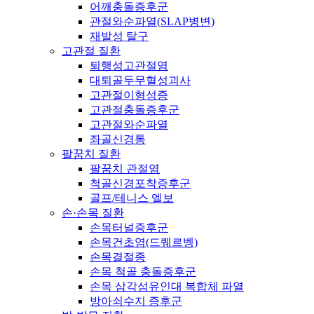
어깨충돌증후군
관절와순파열(SLAP병변)
재발성 탈구
고관절 질환
퇴행성고관절염
대퇴골두무혈성괴사
고관절이형성증
고관절충돌증후군
고관절와순파열
좌골신경통
팔꿈치 질환
팔꿈치 관절염
척골신경포착증후군
골프/테니스 엘보
손·손목 질환
손목터널증후군
손목건초염(드퀘르벵)
손목결절종
손목 척골 충돌증후군
손목 삼각섬유인대 복합체 파열
방아쇠수지 증후군