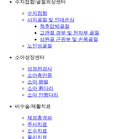
수지접합/골절외상센터
수지접합
사지골절 및 인대손상
척추압박골절
고관절 경부 및 전자부 골절
상완골 근위부 및 손목골절
노인성골절
소아성장센터
성장판검사
소아측만증
소아 평발
소아 휜다리
소아 안짱다리
비수술/재활치료
체외충격파
주사치료
도수치료
물리치료