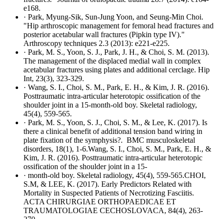
e168.
· Park, Myung-Sik, Sun-Jung Yoon, and Seung-Min Choi.
"Hip arthroscopic management for femoral head fractures and
posterior acetabular wall fractures (Pipkin type IV)."
Arthroscopy techniques 2.3 (2013): e221-e225.
· Park, M. S., Yoon, S. J., Park, J. H., & Choi, S. M. (2013).
The management of the displaced medial wall in complex
acetabular fractures using plates and additional cerclage. Hip
Int, 23(3), 323-329.
· Wang, S. I., Choi, S. M., Park, E. H., & Kim, J. R. (2016).
Posttraumatic intra-articular heterotopic ossification of the
shoulder joint in a 15-month-old boy. Skeletal radiology,
45(4), 559-565.
· Park, M. S., Yoon, S. J., Choi, S. M., & Lee, K. (2017). Is
there a clinical benefit of additional tension band wiring in
plate fixation of the symphysis?. BMC musculoskeletal
disorders, 18(1), 1-6.Wang, S. I., Choi, S. M., Park, E. H., &
Kim, J. R. (2016). Posttraumatic intra-articular heterotopic
ossification of the shoulder joint in a 15-
· month-old boy. Skeletal radiology, 45(4), 559-565.CHOI,
S.M, & LEE, K. (2017). Early Predictors Related with
Mortality in Suspected Patients of Necrotizing Fasciitis.
ACTA CHIRURGIAE ORTHOPAEDICAE ET
TRAUMATOLOGIAE CECHOSLOVACA, 84(4), 263-