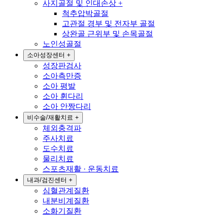
사지골절 및 인대손상
+
척추압박골절
고관절 경부 및 전자부 골절
상완골 근위부 및 손목골절
노인성골절
소아성장센터
+
성장판검사
소아측만증
소아 평발
소아 휜다리
소아 안짱다리
비수술/재활치료
+
체외충격파
주사치료
도수치료
물리치료
스포츠재활 · 운동치료
내과/검진센터
+
심혈관계질환
내분비계질환
소화기질환