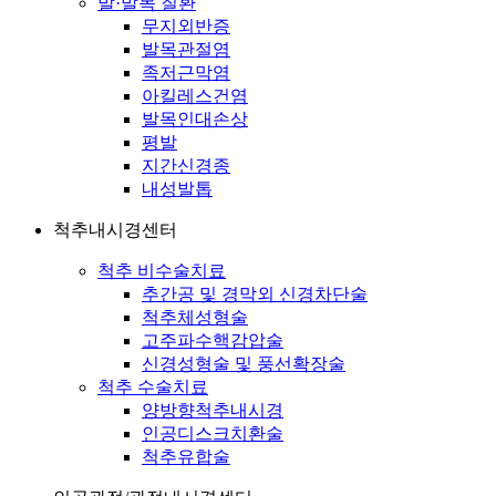
발·발목 질환
무지외반증
발목관절염
족저근막염
아킬레스건염
발목인대손상
평발
지간신경종
내성발톱
척추내시경센터
척추 비수술치료
추간공 및 경막외 신경차단술
척추체성형술
고주파수핵감압술
신경성형술 및 풍선확장술
척추 수술치료
양방향척추내시경
인공디스크치환술
척추유합술