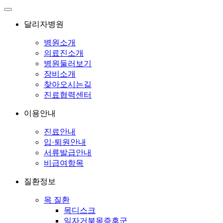
달리자병원
병원소개
의료진소개
병원둘러보기
장비소개
찾아오시는길
진료협력센터
이용안내
진료안내
입·퇴원안내
서류발급안내
비급여항목
질환정보
목 질환
목디스크
일자거북목증후군