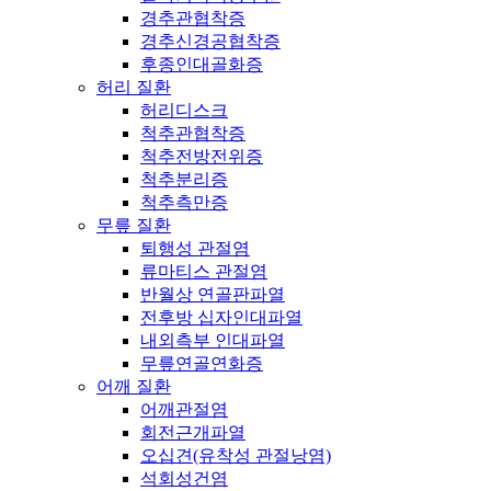
경추관협착증
경추신경공협착증
후종인대골화증
허리 질환
허리디스크
척추관협착증
척추전방전위증
척추분리증
척추측만증
무릎 질환
퇴행성 관절염
류마티스 관절염
반월상 연골판파열
전후방 십자인대파열
내외측부 인대파열
무릎연골연화증
어깨 질환
어깨관절염
회전근개파열
오십견(유착성 관절낭염)
석회성건염