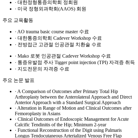
· 대한정형통증의학회 정회원
· 미국 정형외과학회(AAOS) 회원
주요 교육활동
· AO trauma basic course master 수료
· 대한통증의학회 Cadever Workshop 수료
· 전방접근 고관절 인공관절 치환술 수료
· Mako 로봇 인공관절 Cadever Workshop 수료
· 통증유발점 주사 Tigger point injection (TPI) 자격증 취득
· 지도전문의 자격증 수료
주요 논문 발표
· A Comparison of Outcomes after Primary Total Hip
Arthroplasty between the Anterolateral Approach and Direct
Anterior Approach with a Standard Surgical Approach
· Alteration in Range of Motion and Clinical Outcomes after
Femoroplasty in Asians
· Clinical Outcomes of Endoscopic Management for Acute
Calcific Tendinitis of the Hip; Minimum 2-year
· Functional Reconstruction of the Digit using Palmaris
Longus Tendocutaneous Arterialized Venous Free Flap