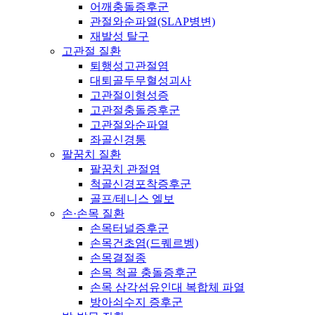
어깨충돌증후군
관절와순파열(SLAP병변)
재발성 탈구
고관절 질환
퇴행성고관절염
대퇴골두무혈성괴사
고관절이형성증
고관절충돌증후군
고관절와순파열
좌골신경통
팔꿈치 질환
팔꿈치 관절염
척골신경포착증후군
골프/테니스 엘보
손·손목 질환
손목터널증후군
손목건초염(드퀘르벵)
손목결절종
손목 척골 충돌증후군
손목 삼각섬유인대 복합체 파열
방아쇠수지 증후군