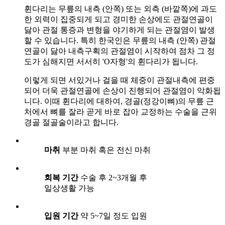
휜다리는 무릎의 내측 (안쪽) 또는 외측 (바깥쪽)에 과도
한 외력이 집중되게 되고 경미한 손상에도 관절연골이
닳아 관절 통증과 변형을 야기하게 되는 관절염이 발생
할 수 있습니다. 특히 한국인은 무릎의 내측 (안쪽) 관절
연골이 닳아 내측구획의 관절염이 시작하여 점차 그 정
도가 심해지면 서서히 'O자형'의 휜다리가 됩니다.
이렇게 되면 서있거나 걸을 때 체중이 관절내측에 편중
되어 더욱 관절연골에 손상이 진행되어 관절염이 악화됩
니다. 이때 휜다리에 대하여, 경골(정강이뼈)의 무릎 근
처에서 뼈를 잘라 곧게 바로 잡아 교정하는 수술을 근위
경골 절골술이라고 합니다.
마취
부분 마취 혹은 전신 마취
회복 기간
수술 후 2~3개월 후
일상생활 가능
입원 기간
약 5~7일 정도 입원