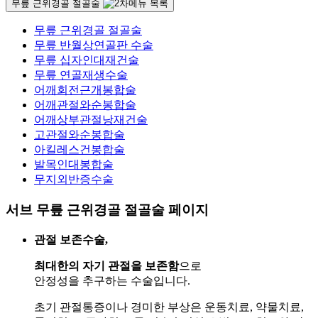
무릎 근위경골 절골술
무릎 근위경골 절골술
무릎 반월상연골판 수술
무릎 십자인대재건술
무릎 연골재생수술
어깨회전근개봉합술
어깨관절와순봉합술
어깨상부관절낭재건술
고관절와순봉합술
아킬레스건봉합술
발목인대봉합술
무지외반증수술
서브 무릎 근위경골 절골술 페이지
관절 보존수술,
최대한의 자기 관절을 보존함
으로
안정성을 추구하는 수술입니다.
초기 관절통증이나 경미한 부상은 운동치료, 약물치료,