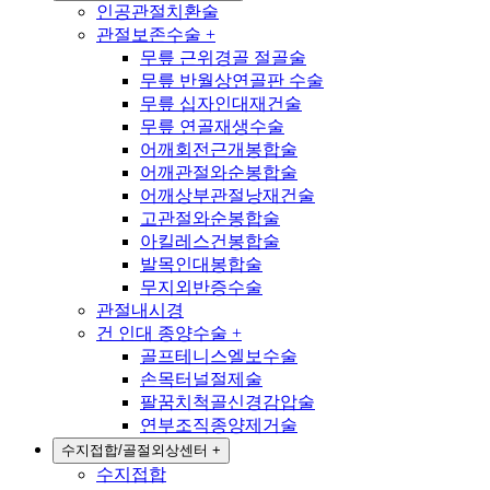
인공관절치환술
관절보존수술
+
무릎 근위경골 절골술
무릎 반월상연골판 수술
무릎 십자인대재건술
무릎 연골재생수술
어깨회전근개봉합술
어깨관절와순봉합술
어깨상부관절낭재건술
고관절와순봉합술
아킬레스건봉합술
발목인대봉합술
무지외반증수술
관절내시경
건 인대 종양수술
+
골프테니스엘보수술
손목터널절제술
팔꿈치척골신경감압술
연부조직종양제거술
수지접합/골절외상센터
+
수지접합