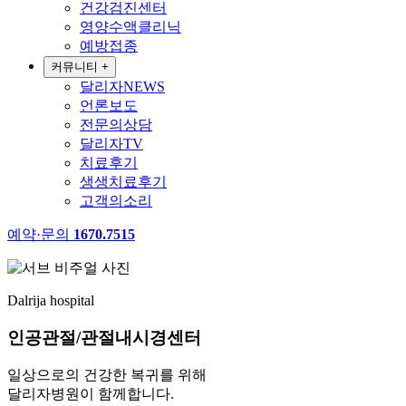
건강검진센터
영양수액클리닉
예방접종
커뮤니티
+
달리자NEWS
언론보도
전문의상담
달리자TV
치료후기
생생치료후기
고객의소리
예약·문의
1670.7515
Dalrija hospital
인공관절/관절내시경센터
일상으로의 건강한 복귀를 위해
달리자병원이 함께합니다.