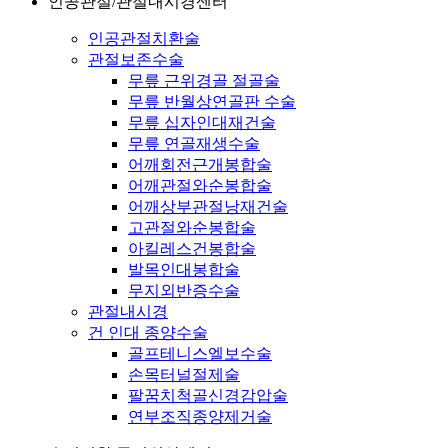
인공관절/관절내시경센터
인공관절치환술
관절보존수술
무릎 근위경골 절골술
무릎 반월상연골판 수술
무릎 십자인대재건술
무릎 연골재생수술
어깨회전근개봉합술
어깨관절와순봉합술
어깨상부관절낭재건술
고관절와순봉합술
아킬레스건봉합술
발목인대봉합술
무지외반증수술
관절내시경
건 인대 종양수술
골프테니스엘보수술
손목터널절제술
팔꿈치척골신경감압술
연부조직종양제거술