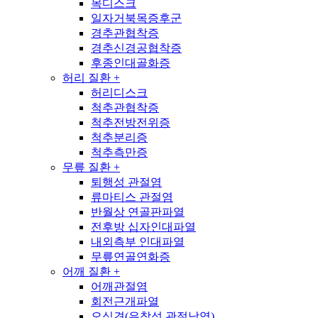
목디스크
일자거북목증후군
경추관협착증
경추신경공협착증
후종인대골화증
허리 질환
+
허리디스크
척추관협착증
척추전방전위증
척추분리증
척추측만증
무릎 질환
+
퇴행성 관절염
류마티스 관절염
반월상 연골판파열
전후방 십자인대파열
내외측부 인대파열
무릎연골연화증
어깨 질환
+
어깨관절염
회전근개파열
오십견(유착성 관절낭염)