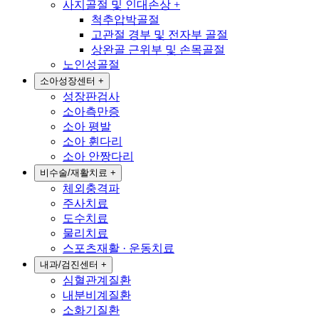
사지골절 및 인대손상
+
척추압박골절
고관절 경부 및 전자부 골절
상완골 근위부 및 손목골절
노인성골절
소아성장센터
+
성장판검사
소아측만증
소아 평발
소아 휜다리
소아 안짱다리
비수술/재활치료
+
체외충격파
주사치료
도수치료
물리치료
스포츠재활 · 운동치료
내과/검진센터
+
심혈관계질환
내분비계질환
소화기질환