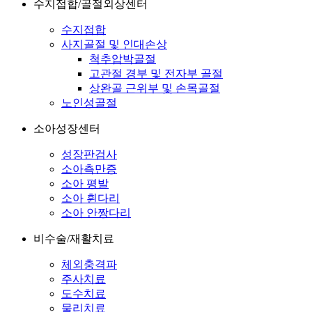
수지접합/골절외상센터
수지접합
사지골절 및 인대손상
척추압박골절
고관절 경부 및 전자부 골절
상완골 근위부 및 손목골절
노인성골절
소아성장센터
성장판검사
소아측만증
소아 평발
소아 휜다리
소아 안짱다리
비수술/재활치료
체외충격파
주사치료
도수치료
물리치료