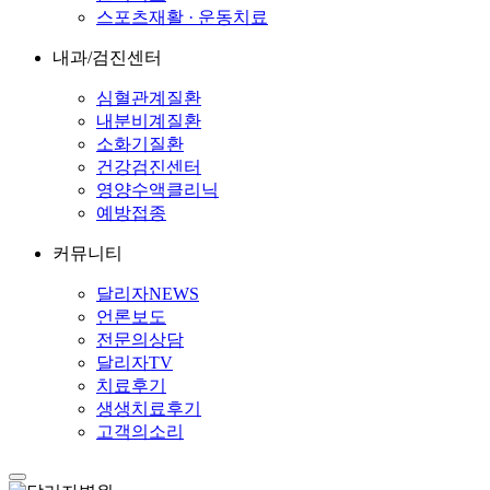
스포츠재활 · 운동치료
내과/검진센터
심혈관계질환
내분비계질환
소화기질환
건강검진센터
영양수액클리닉
예방접종
커뮤니티
달리자NEWS
언론보도
전문의상담
달리자TV
치료후기
생생치료후기
고객의소리