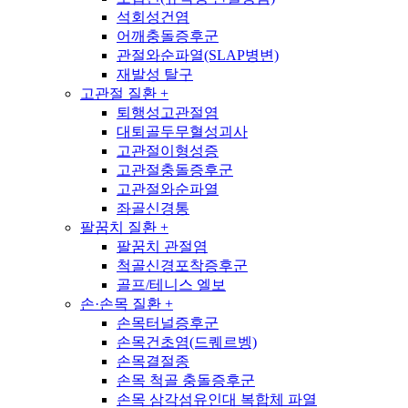
석회성건염
어깨충돌증후군
관절와순파열(SLAP병변)
재발성 탈구
고관절 질환
+
퇴행성고관절염
대퇴골두무혈성괴사
고관절이형성증
고관절충돌증후군
고관절와순파열
좌골신경통
팔꿈치 질환
+
팔꿈치 관절염
척골신경포착증후군
골프/테니스 엘보
손·손목 질환
+
손목터널증후군
손목건초염(드퀘르벵)
손목결절종
손목 척골 충돌증후군
손목 삼각섬유인대 복합체 파열