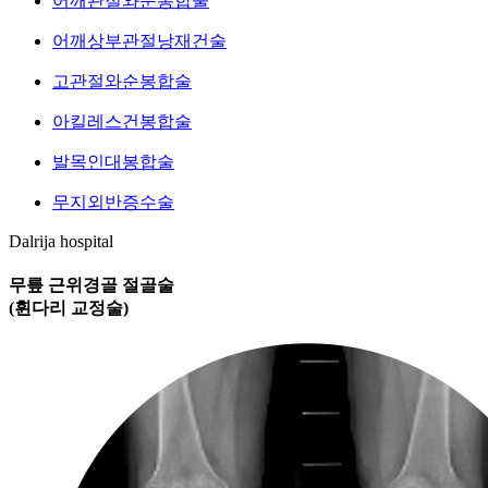
어깨관절와순봉합술
어깨상부관절낭재건술
고관절와순봉합술
아킬레스건봉합술
발목인대봉합술
무지외반증수술
Dalrija hospital
무릎 근위경골 절골술
(휜다리 교정술)