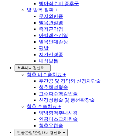
방아쇠수지 증후군
발·발목 질환
+
무지외반증
발목관절염
족저근막염
아킬레스건염
발목인대손상
평발
지간신경종
내성발톱
척추내시경센터
+
척추 비수술치료
+
추간공 및 경막외 신경차단술
척추체성형술
고주파수핵감압술
신경성형술 및 풍선확장술
척추 수술치료
+
양방향척추내시경
인공디스크치환술
척추유합술
인공관절/관절내시경센터
+