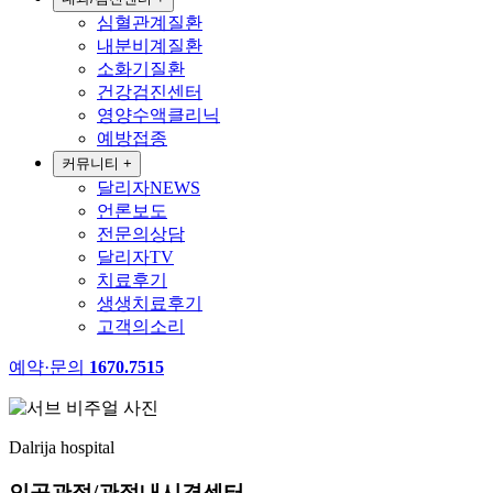
심혈관계질환
내분비계질환
소화기질환
건강검진센터
영양수액클리닉
예방접종
커뮤니티
+
달리자NEWS
언론보도
전문의상담
달리자TV
치료후기
생생치료후기
고객의소리
예약·문의
1670.7515
Dalrija hospital
인공관절/관절내시경센터