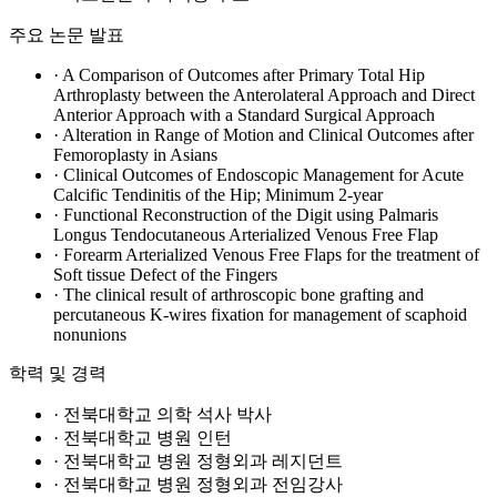
주요 논문 발표
· A Comparison of Outcomes after Primary Total Hip
Arthroplasty between the Anterolateral Approach and Direct
Anterior Approach with a Standard Surgical Approach
· Alteration in Range of Motion and Clinical Outcomes after
Femoroplasty in Asians
· Clinical Outcomes of Endoscopic Management for Acute
Calcific Tendinitis of the Hip; Minimum 2-year
· Functional Reconstruction of the Digit using Palmaris
Longus Tendocutaneous Arterialized Venous Free Flap
· Forearm Arterialized Venous Free Flaps for the treatment of
Soft tissue Defect of the Fingers
· The clinical result of arthroscopic bone grafting and
percutaneous K-wires fixation for management of scaphoid
nonunions
학력 및 경력
· 전북대학교 의학 석사 박사
· 전북대학교 병원 인턴
· 전북대학교 병원 정형외과 레지던트
· 전북대학교 병원 정형외과 전임강사