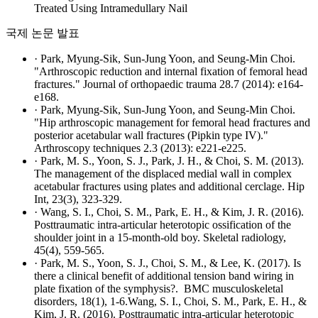
Treated Using Intramedullary Nail
국제 논문 발표
· Park, Myung-Sik, Sun-Jung Yoon, and Seung-Min Choi.
"Arthroscopic reduction and internal fixation of femoral head
fractures." Journal of orthopaedic trauma 28.7 (2014): e164-
e168.
· Park, Myung-Sik, Sun-Jung Yoon, and Seung-Min Choi.
"Hip arthroscopic management for femoral head fractures and
posterior acetabular wall fractures (Pipkin type IV)."
Arthroscopy techniques 2.3 (2013): e221-e225.
· Park, M. S., Yoon, S. J., Park, J. H., & Choi, S. M. (2013).
The management of the displaced medial wall in complex
acetabular fractures using plates and additional cerclage. Hip
Int, 23(3), 323-329.
· Wang, S. I., Choi, S. M., Park, E. H., & Kim, J. R. (2016).
Posttraumatic intra-articular heterotopic ossification of the
shoulder joint in a 15-month-old boy. Skeletal radiology,
45(4), 559-565.
· Park, M. S., Yoon, S. J., Choi, S. M., & Lee, K. (2017). Is
there a clinical benefit of additional tension band wiring in
plate fixation of the symphysis?. BMC musculoskeletal
disorders, 18(1), 1-6.Wang, S. I., Choi, S. M., Park, E. H., &
Kim, J. R. (2016). Posttraumatic intra-articular heterotopic