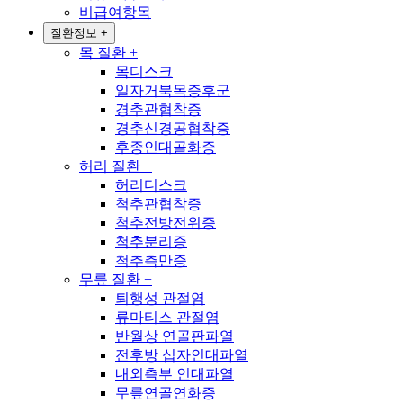
비급여항목
질환정보
+
목 질환
+
목디스크
일자거북목증후군
경추관협착증
경추신경공협착증
후종인대골화증
허리 질환
+
허리디스크
척추관협착증
척추전방전위증
척추분리증
척추측만증
무릎 질환
+
퇴행성 관절염
류마티스 관절염
반월상 연골판파열
전후방 십자인대파열
내외측부 인대파열
무릎연골연화증