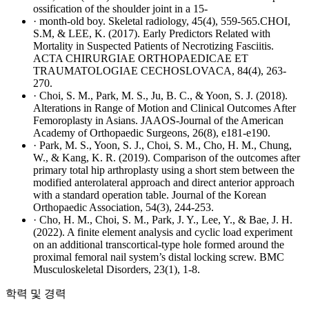
ossification of the shoulder joint in a 15-
· month-old boy. Skeletal radiology, 45(4), 559-565.CHOI,
S.M, & LEE, K. (2017). Early Predictors Related with
Mortality in Suspected Patients of Necrotizing Fasciitis.
ACTA CHIRURGIAE ORTHOPAEDICAE ET
TRAUMATOLOGIAE CECHOSLOVACA, 84(4), 263-
270.
· Choi, S. M., Park, M. S., Ju, B. C., & Yoon, S. J. (2018).
Alterations in Range of Motion and Clinical Outcomes After
Femoroplasty in Asians. JAAOS-Journal of the American
Academy of Orthopaedic Surgeons, 26(8), e181-e190.
· Park, M. S., Yoon, S. J., Choi, S. M., Cho, H. M., Chung,
W., & Kang, K. R. (2019). Comparison of the outcomes after
primary total hip arthroplasty using a short stem between the
modified anterolateral approach and direct anterior approach
with a standard operation table. Journal of the Korean
Orthopaedic Association, 54(3), 244-253.
· Cho, H. M., Choi, S. M., Park, J. Y., Lee, Y., & Bae, J. H.
(2022). A finite element analysis and cyclic load experiment
on an additional transcortical-type hole formed around the
proximal femoral nail system’s distal locking screw. BMC
Musculoskeletal Disorders, 23(1), 1-8.
학력 및 경력