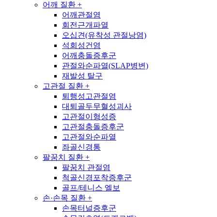
어깨 질환
+
어깨관절염
회전근개파열
오십견(유착성 관절낭염)
석회성건염
어깨충돌증후군
관절와순파열(SLAP병변)
재발성 탈구
고관절 질환
+
퇴행성고관절염
대퇴골두무혈성괴사
고관절이형성증
고관절충돌증후군
고관절와순파열
좌골신경통
팔꿈치 질환
+
팔꿈치 관절염
척골신경포착증후군
골프/테니스 엘보
손·손목 질환
+
손목터널증후군