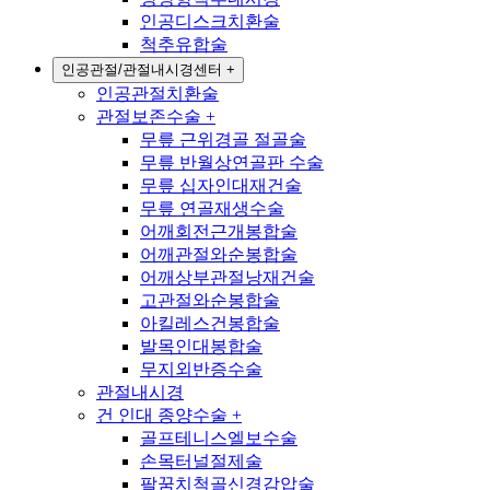
인공디스크치환술
척추유합술
인공관절/관절내시경센터
+
인공관절치환술
관절보존수술
+
무릎 근위경골 절골술
무릎 반월상연골판 수술
무릎 십자인대재건술
무릎 연골재생수술
어깨회전근개봉합술
어깨관절와순봉합술
어깨상부관절낭재건술
고관절와순봉합술
아킬레스건봉합술
발목인대봉합술
무지외반증수술
관절내시경
건 인대 종양수술
+
골프테니스엘보수술
손목터널절제술
팔꿈치척골신경감압술