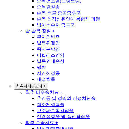
손목건초염(드퀘르벵)
손목결절종
손목 척골 충돌증후군
손목 삼각섬유인대 복합체 파열
방아쇠수지 증후군
발·발목 질환
+
무지외반증
발목관절염
족저근막염
아킬레스건염
발목인대손상
평발
지간신경종
내성발톱
척추내시경센터
+
척추 비수술치료
+
추간공 및 경막외 신경차단술
척추체성형술
고주파수핵감압술
신경성형술 및 풍선확장술
척추 수술치료
+
양방향척추내시경