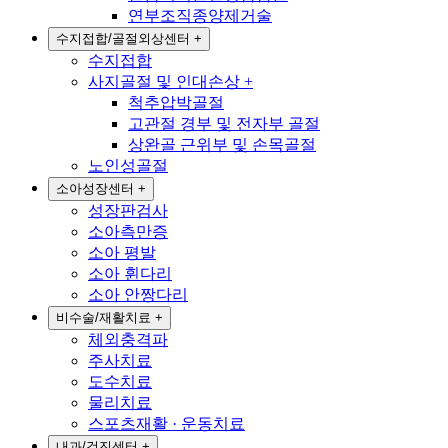
연부조직종양제거술
수지접합/골절외상센터
+
수지접합
사지골절 및 인대손상
+
척추압박골절
고관절 경부 및 전자부 골절
상완골 근위부 및 손목골절
노인성골절
소아성장센터
+
성장판검사
소아측만증
소아 평발
소아 휜다리
소아 안짱다리
비수술/재활치료
+
체외충격파
주사치료
도수치료
물리치료
스포츠재활 · 운동치료
내과/검진센터
+