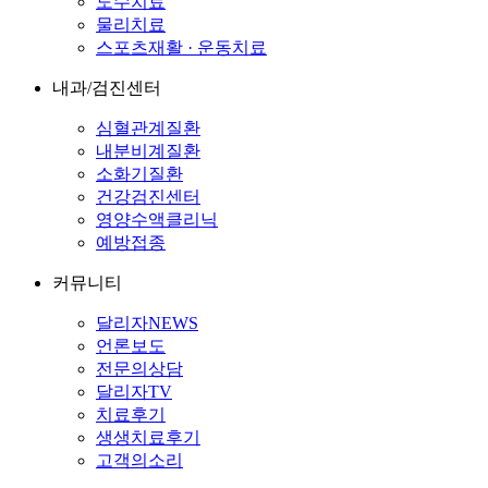
도수치료
물리치료
스포츠재활 · 운동치료
내과/검진센터
심혈관계질환
내분비계질환
소화기질환
건강검진센터
영양수액클리닉
예방접종
커뮤니티
달리자NEWS
언론보도
전문의상담
달리자TV
치료후기
생생치료후기
고객의소리