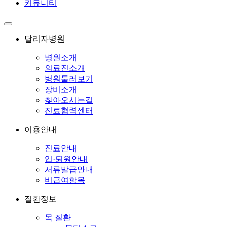
커뮤니티
달리자병원
병원소개
의료진소개
병원둘러보기
장비소개
찾아오시는길
진료협력센터
이용안내
진료안내
입·퇴원안내
서류발급안내
비급여항목
질환정보
목 질환