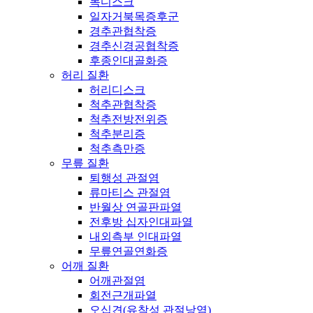
목디스크
일자거북목증후군
경추관협착증
경추신경공협착증
후종인대골화증
허리 질환
허리디스크
척추관협착증
척추전방전위증
척추분리증
척추측만증
무릎 질환
퇴행성 관절염
류마티스 관절염
반월상 연골판파열
전후방 십자인대파열
내외측부 인대파열
무릎연골연화증
어깨 질환
어깨관절염
회전근개파열
오십견(유착성 관절낭염)