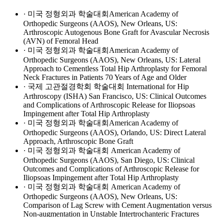
· 미국 정형외과 학술대회American Academy of
Orthopedic Surgeons (AAOS), New Orleans, US:
Arthroscopic Autogenous Bone Graft for Avascular Necrosis
(AVN) of Femoral Head
· 미국 정형외과 학술대회American Academy of
Orthopedic Surgeons (AAOS), New Orleans, US: Lateral
Approach to Cementless Total Hip Arthroplasty for Femoral
Neck Fractures in Patients 70 Years of Age and Older
· 국제 고관절경학회 학술대회 International for Hip
Arthroscopy (ISHA) San Francisco, US: Clinical Outcomes
and Complications of Arthroscopic Release for Iliopsoas
Impingement after Total Hip Arthroplasty
· 미국 정형외과 학술대회American Academy of
Orthopedic Surgeons (AAOS), Orlando, US: Direct Lateral
Approach, Arthroscopic Bone Graft
· 미국 정형외과 학술대회 American Academy of
Orthopedic Surgeons (AAOS), San Diego, US: Clinical
Outcomes and Complications of Arthroscopic Release for
Iliopsoas Impingement after Total Hip Arthroplasty
· 미국 정형외과 학술대회 American Academy of
Orthopedic Surgeons (AAOS), New Orleans, US:
Comparison of Lag Screw with Cement Augmentation versus
Non-augmentation in Unstable Intertrochanteric Fractures