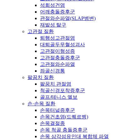
석회성건염
어깨충돌증후군
관절와순파열(SLAP병변)
재발성 탈구
고관절 질환
퇴행성고관절염
대퇴골두무혈성괴사
고관절이형성증
고관절충돌증후군
고관절와순파열
좌골신경통
팔꿈치 질환
팔꿈치 관절염
척골신경포착증후군
골프/테니스 엘보
손·손목 질환
손목터널증후군
손목건초염(드퀘르벵)
손목결절종
손목 척골 충돌증후군
손목 삼각섬유인대 복합체 파열