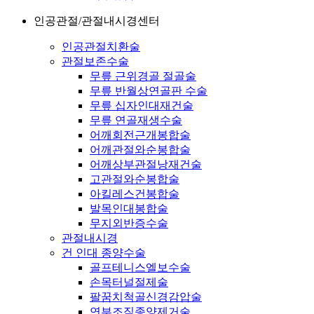
인공관절/관절내시경센터
인공관절치환술
관절보존수술
무릎 근위경골 절골술
무릎 반월상연골판 수술
무릎 십자인대재건술
무릎 연골재생수술
어깨회전근개봉합술
어깨관절와순봉합술
어깨상부관절낭재건술
고관절와순봉합술
아킬레스건봉합술
발목인대봉합술
무지외반증수술
관절내시경
건 인대 종양수술
골프테니스엘보수술
손목터널절제술
팔꿈치척골신경감압술
연부조직종양제거술