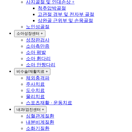
사지골절 및 인대손상
+
척추압박골절
고관절 경부 및 전자부 골절
상완골 근위부 및 손목골절
노인성골절
소아성장센터
+
성장판검사
소아측만증
소아 평발
소아 휜다리
소아 안짱다리
비수술/재활치료
+
체외충격파
주사치료
도수치료
물리치료
스포츠재활 · 운동치료
내과/검진센터
+
심혈관계질환
내분비계질환
소화기질환