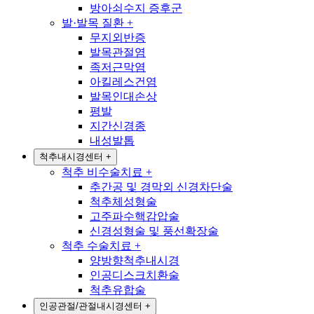
방아쇠수지 증후군
발·발목 질환
+
무지외반증
발목관절염
족저근막염
아킬레스건염
발목인대손상
평발
지간신경종
내성발톱
척추내시경센터
+
척추 비수술치료
+
추간공 및 경막외 신경차단술
척추체성형술
고주파수핵감압술
신경성형술 및 풍선확장술
척추 수술치료
+
양방향척추내시경
인공디스크치환술
척추유합술
인공관절/관절내시경센터
+