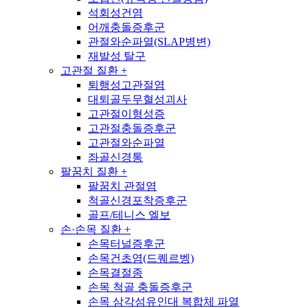
석회성건염
어깨충돌증후군
관절와순파열(SLAP병변)
재발성 탈구
고관절 질환
+
퇴행성고관절염
대퇴골두무혈성괴사
고관절이형성증
고관절충돌증후군
고관절와순파열
좌골신경통
팔꿈치 질환
+
팔꿈치 관절염
척골신경포착증후군
골프/테니스 엘보
손·손목 질환
+
손목터널증후군
손목건초염(드퀘르벵)
손목결절종
손목 척골 충돌증후군
손목 삼각섬유인대 복합체 파열