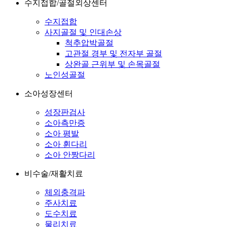
수지접합/골절외상센터
수지접합
사지골절 및 인대손상
척추압박골절
고관절 경부 및 전자부 골절
상완골 근위부 및 손목골절
노인성골절
소아성장센터
성장판검사
소아측만증
소아 평발
소아 휜다리
소아 안짱다리
비수술/재활치료
체외충격파
주사치료
도수치료
물리치료