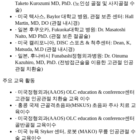
Taketo Kurozumi MD, PhD. (노인성 골절 및 사지골절 수
술)
· 미국 텍사스, Baylor 대학교 병원, 관절 보존 센터: Hall
Martin, MD, DO (관절 내시경)
· 일본 후쿠오카, Fukuoka대학교 병원: Dr. Masatoshi
Naito, MD PhD. (관절 보존 절골술)
· 미국 캘리포니아, DISC 스포츠 & 척추센터: Dean, K,
Matsuda, M.D (관절 내시경)
· 일본, 후나바시 Funabashi정형외과병원: Dr. Oinuma
Kazuhiro, MD, PhD. (전방접근술을 이용한 고관절 인공
관절 치환술)
주요 교육 활동
· 미국정형외과(AAOS) OLC education & conference센터
고관절 인공관절 치환술 교육 이수
· 홍콩 국제 근골격초음파(MSKUS) 초음파 주사 치료 교
육이수
· 미국정형외과(AAOS) OLC education & conference센터
골반골절 교육이수
· 미국 뉴욕 Styker 센터, 로봇 (MAKO) 무릎 인공관절 수
술 교육이수