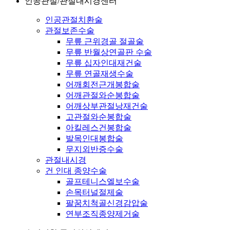
인공관절/관절내시경센터
인공관절치환술
관절보존수술
무릎 근위경골 절골술
무릎 반월상연골판 수술
무릎 십자인대재건술
무릎 연골재생수술
어깨회전근개봉합술
어깨관절와순봉합술
어깨상부관절낭재건술
고관절와순봉합술
아킬레스건봉합술
발목인대봉합술
무지외반증수술
관절내시경
건 인대 종양수술
골프테니스엘보수술
손목터널절제술
팔꿈치척골신경감압술
연부조직종양제거술