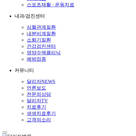
스포츠재활 · 운동치료
내과/검진센터
심혈관계질환
내분비계질환
소화기질환
건강검진센터
영양수액클리닉
예방접종
커뮤니티
달리자NEWS
언론보도
전문의상담
달리자TV
치료후기
생생치료후기
고객의소리