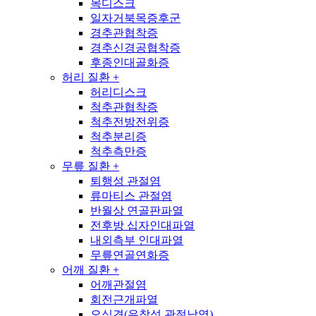
목디스크
일자거북목증후군
경추관협착증
경추신경공협착증
후종인대골화증
허리 질환
+
허리디스크
척추관협착증
척추전방전위증
척추분리증
척추측만증
무릎 질환
+
퇴행성 관절염
류마티스 관절염
반월상 연골판파열
전후방 십자인대파열
내외측부 인대파열
무릎연골연화증
어깨 질환
+
어깨관절염
회전근개파열
오십견(유착성 관절낭염)