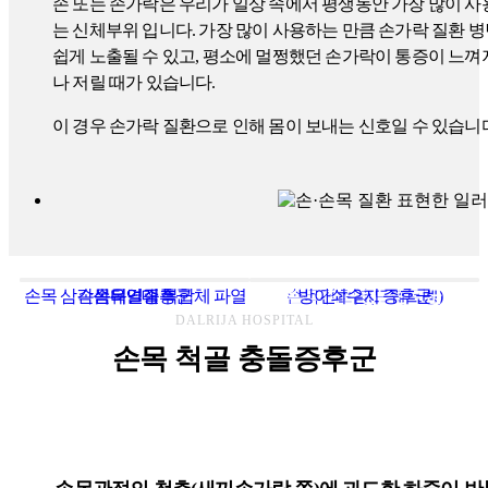
손 또는 손가락은 우리가 일상 속에서 평생동안 가장 많이 사
는 신체부위 입니다. 가장 많이 사용하는 만큼 손가락 질환 
쉽게 노출될 수 있고, 평소에 멀쩡했던 손가락이 통증이 느껴
나 저릴 때가 있습니다.
이 경우 손가락 질환으로 인해 몸이 보내는 신호일 수 있습니
손목 삼각섬유인대 복합체 파열
손목터널증후군
손목결절종
손목건초염(드퀘르벵)
손목 척골 충돌증후군
방아쇠수지 증후군
DALRIJA HOSPITAL
손목 척골 충돌증후군