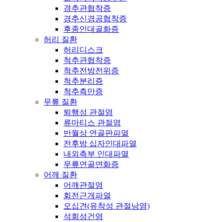
경추관협착증
경추신경공협착증
후종인대골화증
허리 질환
허리디스크
척추관협착증
척추전방전위증
척추분리증
척추측만증
무릎 질환
퇴행성 관절염
류마티스 관절염
반월상 연골판파열
전후방 십자인대파열
내외측부 인대파열
무릎연골연화증
어깨 질환
어깨관절염
회전근개파열
오십견(유착성 관절낭염)
석회성건염