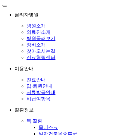
달리자병원
병원소개
의료진소개
병원둘러보기
장비소개
찾아오시는길
진료협력센터
이용안내
진료안내
입·퇴원안내
서류발급안내
비급여항목
질환정보
목 질환
목디스크
일자거북목증후군