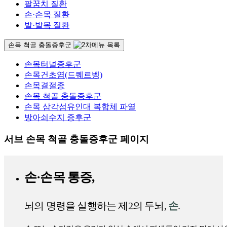
팔꿈치 질환
손·손목 질환
발·발목 질환
손목 척골 충돌증후군
손목터널증후군
손목건초염(드퀘르벵)
손목결절종
손목 척골 충돌증후군
손목 삼각섬유인대 복합체 파열
방아쇠수지 증후군
서브 손목 척골 충돌증후군 페이지
손·손목 통증,
뇌의 명령을 실행하는 제2의 두뇌,
손
.