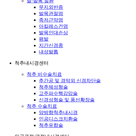
발·발목 질환
무지외반증
발목관절염
족저근막염
아킬레스건염
발목인대손상
평발
지간신경종
내성발톱
척추내시경센터
척추 비수술치료
추간공 및 경막외 신경차단술
척추체성형술
고주파수핵감압술
신경성형술 및 풍선확장술
척추 수술치료
양방향척추내시경
인공디스크치환술
척추유합술