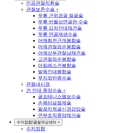
인공관절치환술
관절보존수술
+
무릎 근위경골 절골술
무릎 반월상연골판 수술
무릎 십자인대재건술
무릎 연골재생수술
어깨회전근개봉합술
어깨관절와순봉합술
어깨상부관절낭재건술
고관절와순봉합술
아킬레스건봉합술
발목인대봉합술
무지외반증수술
관절내시경
건 인대 종양수술
+
골프테니스엘보수술
손목터널절제술
팔꿈치척골신경감압술
연부조직종양제거술
수지접합/골절외상센터
+
수지접합