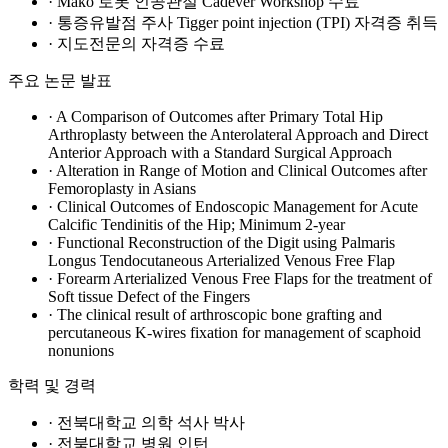
· Mako 로봇 인공관절 Cadever Workshop 수료
· 통증유발점 주사 Tigger point injection (TPI) 자격증 취득
· 지도전문의 자격증 수료
주요 논문 발표
· A Comparison of Outcomes after Primary Total Hip
Arthroplasty between the Anterolateral Approach and Direct
Anterior Approach with a Standard Surgical Approach
· Alteration in Range of Motion and Clinical Outcomes after
Femoroplasty in Asians
· Clinical Outcomes of Endoscopic Management for Acute
Calcific Tendinitis of the Hip; Minimum 2-year
· Functional Reconstruction of the Digit using Palmaris
Longus Tendocutaneous Arterialized Venous Free Flap
· Forearm Arterialized Venous Free Flaps for the treatment of
Soft tissue Defect of the Fingers
· The clinical result of arthroscopic bone grafting and
percutaneous K-wires fixation for management of scaphoid
nonunions
학력 및 경력
· 전북대학교 의학 석사 박사
· 전북대학교 병원 인턴