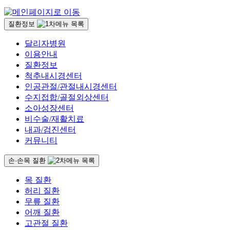
질환정보
달리자병원
이용안내
질환정보
척추내시경센터
인공관절/관절내시경센터
수지접합/골절외상센터
소아성장센터
비수술/재활치료
내과/검진센터
커뮤니티
손·손목 질환
목 질환
허리 질환
무릎 질환
어깨 질환
고관절 질환