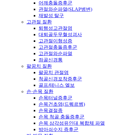
어깨충돌증후군
관절와순파열(SLAP병변)
재발성 탈구
고관절 질환
퇴행성고관절염
대퇴골두무혈성괴사
고관절이형성증
고관절충돌증후군
고관절와순파열
좌골신경통
팔꿈치 질환
팔꿈치 관절염
척골신경포착증후군
골프/테니스 엘보
손·손목 질환
손목터널증후군
손목건초염(드퀘르벵)
손목결절종
손목 척골 충돌증후군
손목 삼각섬유인대 복합체 파열
방아쇠수지 증후군